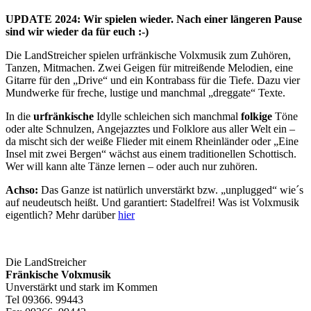
UPDATE 2024: Wir spielen wieder. Nach einer längeren Pause
sind wir wieder da für euch :-)
Die LandStreicher spielen urfränkische Volxmusik zum Zuhören,
Tanzen, Mitmachen. Zwei Geigen für mitreißende Melodien, eine
Gitarre für den „Drive“ und ein Kontrabass für die Tiefe. Dazu vier
Mundwerke für freche, lustige und manchmal „dreggate“ Texte.
In die
urfränkische
Idylle schleichen sich manchmal
folkige
Töne
oder alte Schnulzen, Angejazztes und Folklore aus aller Welt ein –
da mischt sich der weiße Flieder mit einem Rheinländer oder „Eine
Insel mit zwei Bergen“ wächst aus einem traditionellen Schottisch.
Wer will kann alte Tänze lernen – oder auch nur zuhören.
A
chso:
Das Ganze ist natürlich unverstärkt bzw. „unplugged“ wie´s
auf neudeutsch heißt. Und garantiert: Stadelfrei! Was ist Volxmusik
eigentlich? Mehr darüber
hier
Die LandStreicher
Fränkische Volxmusik
Unverstärkt und stark im Kommen
Tel 09366. 99443